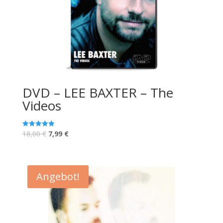
DVD – LEE BAXTER – The
Videos
18,00
€
7,99
€
Bewertet mit
5.00
von 5
Angebot!