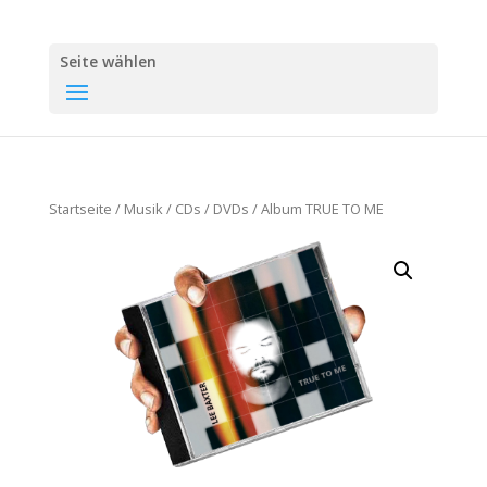
Seite wählen
Startseite
/
Musik
/
CDs / DVDs
/ Album TRUE TO ME