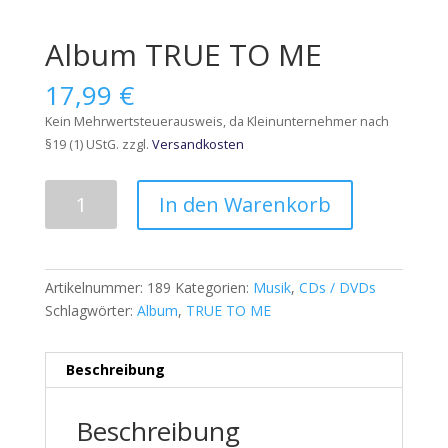
Album TRUE TO ME
17,99
€
Kein Mehrwertsteuerausweis, da Kleinunternehmer nach
§19 (1) UStG.
zzgl.
Versandkosten
Album
In den Warenkorb
TRUE
TO
ME
Menge
Artikelnummer:
189
Kategorien:
Musik
,
CDs / DVDs
Schlagwörter:
Album
,
TRUE TO ME
Beschreibung
Beschreibung