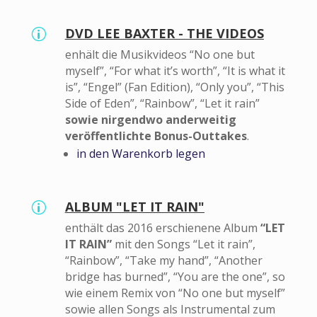
DVD LEE BAXTER - THE VIDEOS
p
enhält die Musikvideos “No one but
myself”, “For what it’s worth”, “It is what it
is”, “Engel” (Fan Edition), “Only you”, “This
Side of Eden”, “Rainbow”, “Let it rain”
sowie nirgendwo anderweitig
veröffentlichte Bonus-Outtakes
.
in den Warenkorb legen
ALBUM "LET IT RAIN"
p
enthält das 2016 erschienene Album
“LET
IT RAIN”
mit den Songs “Let it rain”,
“Rainbow”, “Take my hand”, “Another
bridge has burned”, “You are the one”, so
wie einem Remix von “No one but myself”
sowie allen Songs als Instrumental zum