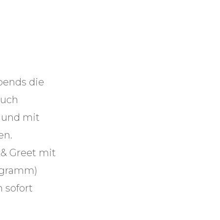
bends die
Euch
 und mit
en.
 & Greet mit
ogramm)
 sofort