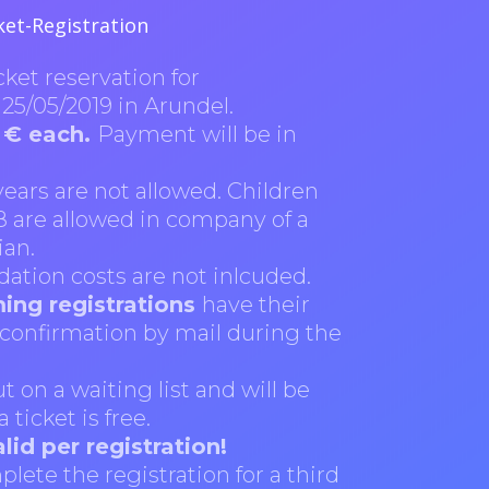
ket-Registration
cket reservation for
25/05/2019 in Arundel.
 € each.
Payment will be in
years are not allowed. Children
18 are allowed in company of a
ian.
ation costs are not inlcuded.
ming registrations
have their
 confirmation by mail during the
ut on a waiting list and will be
ticket is free.
id per registration!
plete the registration for a third