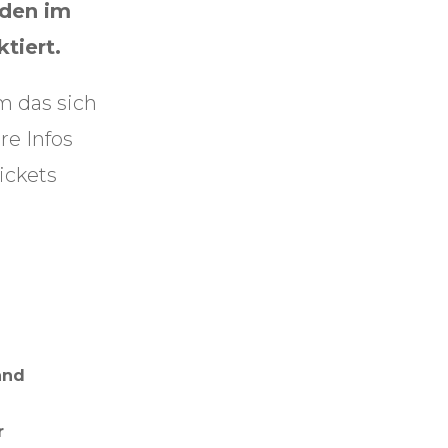
rden im
tiert.
m das sich
e Infos
ickets
and
r