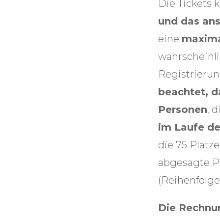
Die Tickets 
und das ans
eine
maxima
wahrscheinlic
Registrierun
beachtet, da
Personen
, 
im Laufe de
die 75 Plätz
abgesagte Pl
(Reihenfolge
Die Rechnun