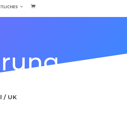
TLICHES
erung
l / UK