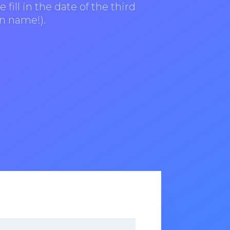
 fill in the date of the third
n name!).