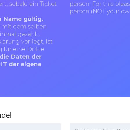
rt, sobald ein Ticket
person. For this please
person (NOT your ow
in Name gültig.
e mit dem selben
nmal gezählt.
ärung vorliegt, ist
g für eine Dritte
 die Daten der
CHT der eigene
ndel