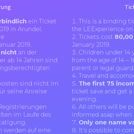
erung
Tic
rbindlich
ein Ticket
This is a binding ti
019 in Arundel.
the LEExperience on 
ie
Tickets cost
80,00
anuar 2019.
January 2019.
n
nicht
an der
Children under 14 
er ab 14 Jahren sind
from the age of 14 – 
hungsberechtigten
parent or legal guard
Travel and accomod
osten sind nicht im
The first 75 inco
für seine Anreise
ticket save and get a
evening.
egistrierungen
All others will be p
alten im Laufe des
informed asap when a 
tätigung.
Only one name val
n werden auf eine
It’s possible to com