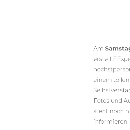
Am
Samstag
erste LEExp
höchstpersön
einem tollen
Selbstverstä
Fotos und A
steht noch n
informieren,