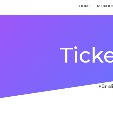
HOME
MEIN K
Tick
Für d