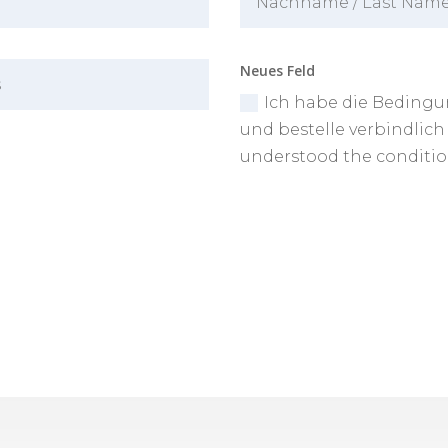
Neues Feld
Ich habe die Beding
und bestelle verbindlich 
understood the condition
ung der personenbezogenen Daten ist in
nschutzerklärung erläutert.