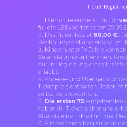
Ticket-Registri
Hiermit reservierst Du Dir
ve
für die LEExperience am 25.05.2
Das Ticket kostet
80,00 €.
D
Rechnungsstellung erfolgt im J
Kinder unter 14 Jahre könne
Veranstaltung teilnehmen. Kind
nur in Begleitung eines Erzie
erlaubt.
Anreise- und Übernachtungsk
Ticketpreis enthalten. Jeder ist 
selbst verantwortlich.
Die ersten 75
eingehenden R
haben ihr Ticket sicher und erh
Abends eine E-Mail mit der Bes
Alle weiteren Registrierunge