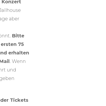
 Konzert
 Jailhouse
rage aber
könnt.
Bitte
 ersten 75
und erhalten
Mail
. Wenn
hrt und
egeben
der Tickets