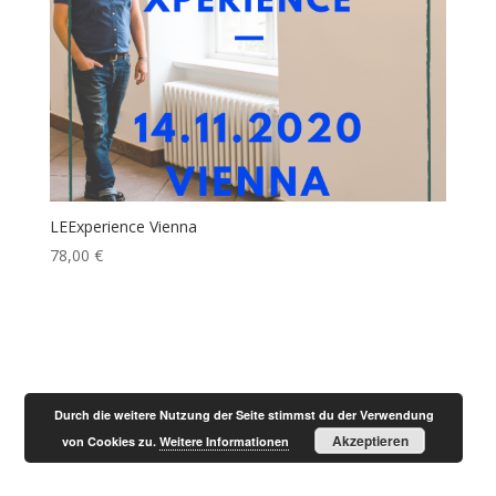
LEExperience Vienna
78,00
€
Designed by
Elegant Themes
| Powered by
Durch die weitere Nutzung der Seite stimmst du der Verwendung
WordPress
Akzeptieren
von Cookies zu.
Weitere Informationen